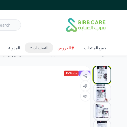
شحن مجاني داخل السعودية على الطلبات فوق 200 ريال · عرض أسبوع الافتتاح
تسوق الآن
جميع المنتجات
العروض
التصنيفات
المدونة
الرئيسية
المنتجات
vitamins_supplements
سويس إنرجي في
جديد
-
%
15