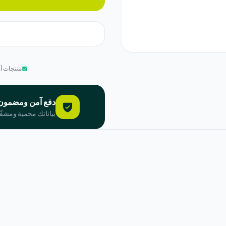
منتجات أصلي
دفع آمن ومضمون 100
بياناتك محمية ومشفّ