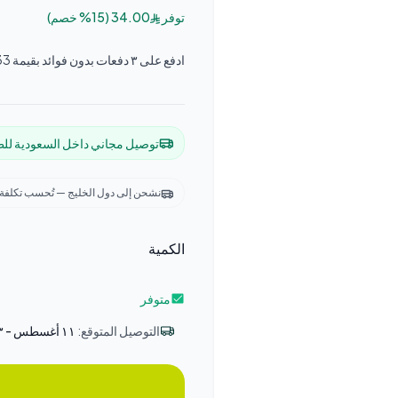
توفر
34.00
(
15
%
خصم
)
ادفع على ٣ دفعات بدون فوائد بقيمة 65.33 ر.س مع Tamara
توصيل مجاني داخل السعودية لل
نشحن إلى دول الخليج — تُحسب تكلفة ا
الكمية
متوفر
التوصيل المتوقع
:
١١ أغسطس - ١٣ أغسطس