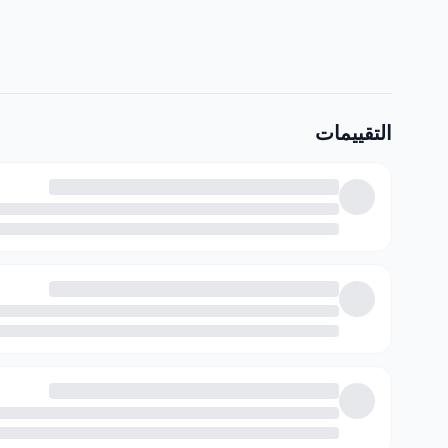
حماية مضادة للأكسدة
كبسولة سويسرية يومياً
التقييمات