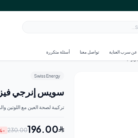
افتتاح كبير!
شحن مجاني داخل السعودية على الطل
—
تسوق الآن
عن سرب العناية
تواصل معنا
أسئلة متكررة
زيو فيت
Swiss Energy
سويس إنرجي فيزي
تركيبة لصحة العين مع اللوتين والزياكسان
196.00
230.00
%
-