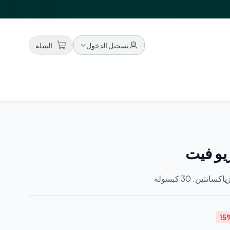
بات فوق 200 ريال · عرض أسبوع الافتتاح
افتتاح كبير!
—
تسجيل الدخول
السلة
و فيت
ثين. 30 كبسولة
15